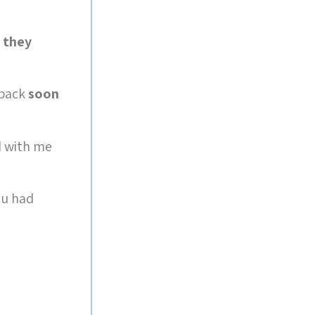
 they
 back
soon
d with me
ou had