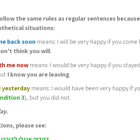
follow the same rules as regular sentences because
othetical situations:
ome back soon
means: I will be very happy if you come
don't think you will
.
ith me now
means: I would be very happy if you staye
ut
I know you are leaving
.
ed yesterday
means: I would have been very happy if y
ndition 3
), but you did not.
day.
ions, please see:
דקדוק אנגלי לדוברי