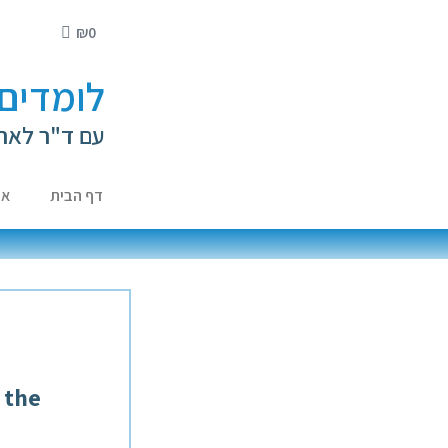
₪
0
לומדים 
עם ד"ר לאה
דף הבית
או
, the