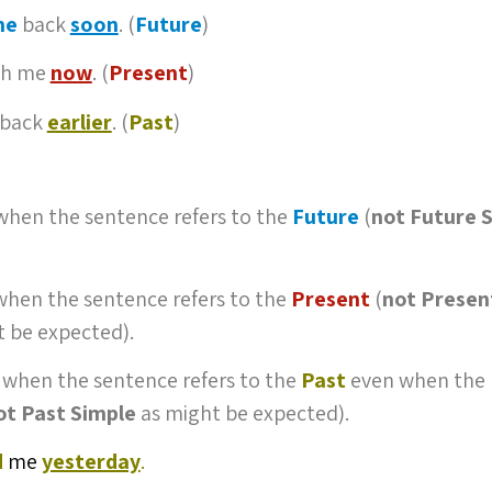
me
back
soon
. (
Future
)
th me
now
. (
Present
)
back
earlier
. (
Past
)
when the sentence refers to the
Future
(
not
Future 
hen the sentence refers to the
Present
(
not Presen
 be expected).
when the sentence refers to the
Past
even when the 
ot Past Simple
as might be expected).
d
me
yesterday
.