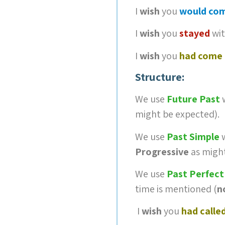
I
wish
you
would co
I
wish
you
stayed
wi
I
wish
you
had come
Structure:
We use
Future Past
might be expected).
We use
Past Simple
w
Progressive
as might
We use
Past Perfect
time is mentioned (
n
I
wish
you
had calle