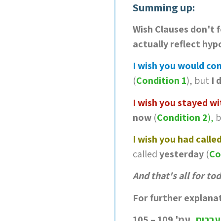
Summing up:
Wish Clauses don't 
actually reflect hyp
I wish you would c
(
Condition 1
), but
I 
I wish you stayed w
now
(
Condition 2
)
,
b
I wish you had call
called
yesterday
(
Co
And that's all for to
For further explanat
 עברית
, עמ
105 – 109 '