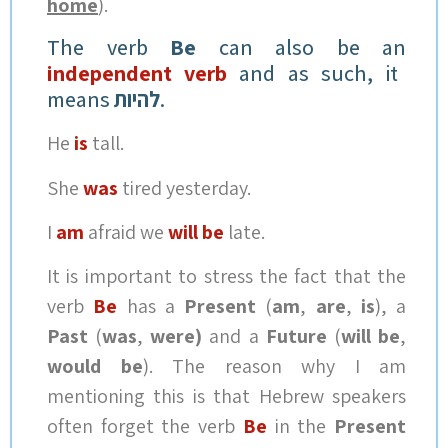
home
).
The verb
Be
can also be an
independent verb
and as such, it
.
להיות
means
He
is
tall.
She
was
tired yesterday.
I
am
afraid we
will be
late.
It is important to stress the fact that the
verb
Be
has a
Present
(
am
,
are
,
is
), a
Past
(
was
,
were)
and a
Future
(
will be
,
would be
). The reason why I am
mentioning this is that Hebrew speakers
often forget the verb
Be
in the
Present