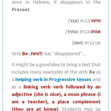
since in Hebrew, it disappears in the
Present
.
הייתי
בבית (
עבר
)
אהיה
בבית (
עתיד
)
אני בבית (
הווה
)
) has "disappeared"…
להיות
(
Be
Verb
It might be a good idea to bring a text that
includes many examples of the verb
Be
as
a
helping verb in Progressive tenses
and
as a
linking verb verb followed by an
adjective (she is nice), a noun phrase (I
am a teacher), a place complement
(they are at home)
. Students may be