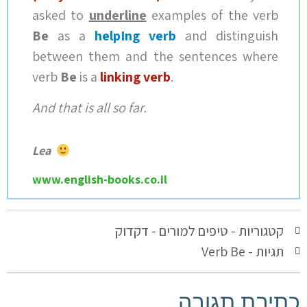
asked to
underline
examples of the verb
Be
as a
helpIng verb
and distinguish
between them and the sentences where
verb
Be
is a
linking verb
.
And that is all so far.
Lea
www.english-books.co.il
קטגוריות -
טיפים למורים - דקדוק
תגיות -
Verb Be
כתיבת תגובה