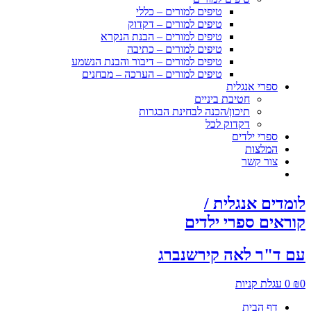
טיפים למורים – כללי
טיפים למורים – דקדוק
טיפים למורים – הבנת הנקרא
טיפים למורים – כתיבה
טיפים למורים – דיבור והבנת הנשמע
טיפים למורים – הערכה – מבחנים
ספרי אנגלית
חטיבת ביניים
תיכון/הכנה לבחינת הבגרות
דקדוק לכל
ספרי ילדים
המלצות
צור קשר
לומדים אנגלית /
קוראים ספרי ילדים
עם ד"ר לאה קירשנברג
0
₪
0
עגלת קניות
דף הבית