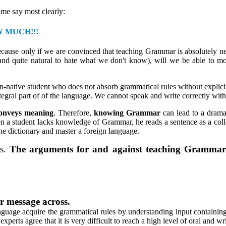
 me say most clearly:
OW MUCH!!!
 because only if we are convinced that teaching Grammar is absolutely nec
d quite natural to hate what we don't know), will we be able to mo
n-native student who does not absorb grammatical rules without explicit 
tegral part of of the language. We cannot speak and write correctly wi
conveys meaning
. Therefore,
knowing Grammar
can lead to a dram
n a student lacks knowledge of Grammar, he reads a sentence as a colle
e dictionary and master a foreign language.
rs.
The arguments for and against teaching Grammar
r message across.
language acquire the grammatical rules by understanding input contain
 experts agree that it is very difficult to reach a high level of oral an