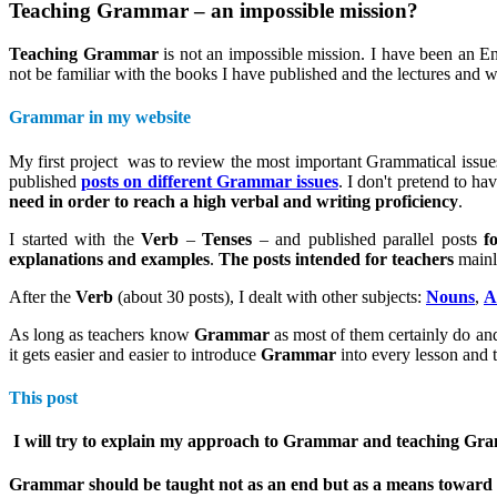
Teaching Grammar – an impossible mission?
Teaching Grammar
is not an impossible mission. I have been an E
not be familiar with the books I have published and the lectures and
Grammar in my website
My first project was to review the most important Grammatical issues
published
posts on different Grammar issues
. I don't pretend to h
need in order to reach a high verbal and writing proficiency
.
I started with the
Verb
–
Tenses
– and published parallel posts
f
explanations and examples
.
The posts intended for teachers
mainl
After the
Verb
(about 30 posts), I dealt with other subjects:
Nouns
,
A
As long as teachers know
Grammar
as most of them certainly do and
it gets easier and easier to introduce
Grammar
into every lesson and t
This post
I will try to explain my approach to
Grammar and teaching Gr
Grammar should be taught
not as an end but as a means toward r