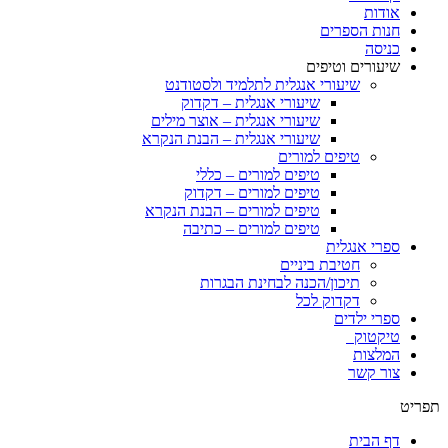
אודות
חנות הספרים
כניסה
שיעורים וטיפים
שיעורי אנגלית לתלמיד ולסטודנט
שיעורי אנגלית – דקדוק
שיעורי אנגלית – אוצר מילים
שיעורי אנגלית – הבנת הנקרא
טיפים למורים
טיפים למורים – כללי
טיפים למורים – דקדוק
טיפים למורים – הבנת הנקרא
טיפים למורים – כתיבה
ספרי אנגלית
חטיבת ביניים
תיכון/הכנה לבחינת הבגרות
דקדוק לכל
ספרי ילדים
טיקטוק
המלצות
צור קשר
תפריט
דף הבית