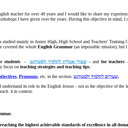
nglish teacher for over 40 years and I would like to share my experi
 workshops I have given over the years. Having this objective in mind, 
 studied mainly in Junior High, High School and Teachers' Training Col
ave covered the whole
English Grammar
(an impossible mission), but I
for teachers
– and
שעורי אנגלית לתלמיד ולסטודנט
–
or students
y focus on
teaching strategies and teaching tips
.
.
שעורים לתלמיד ולסטודנט
, etc. in the section:
Pronouns
,
djectives
 understand its role in the English lesson – not as the objective of the
each it in context.
ammar
.
eaching the highest achievable standards of excellence in all doma