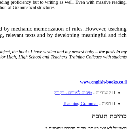
ading proficiency but to writing as well. Even with massive reading,
tion of Grammatical structures.
and by mechanic memorization of rules. However, teaching
g, relevant texts and by developing meaningful and rich
ubject, the books I have written and my newest baby – t
he posts in my
unior High, High School and Teachers' Training Colleges with students
www.english-books.co.il
קטגוריות -
טיפים למורים - דקדוק
תגיות -
Teaching Grammar
כתיבת תגובה
האימייל לא יוצג באתר.
שדות החובה מסומנים
*