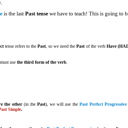
y.
e
is the last
Past tense
we have to teach! This is going to b
ct
tense refers to the
Past
, so we need the
Past
of the verb
Have (HA
 must use
the third form of the verb
.
re the other
(in the
Past
), we will use the
Past Perfect Progressive
ast Simple
.