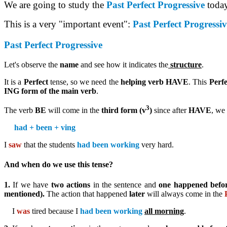
We are going to study the
Past Perfect Progressive
toda
This is a very "important event":
Past Perfect Progressiv
Past Perfect Progressive
Let's observe the
name
and see how it indicates the
structure
.
It is a
Perfect
tense, so we need the
helping verb HAVE
. This
Perfe
ING form of the main verb
.
3
The verb
BE
will come in the
third form (v
)
since after
HAVE
, we
had + been + ving
I
saw
that the students
had been working
very hard.
And when do we use this tense
?
1.
If we have
two actions
in the sentence and
one happened befo
mentioned).
The action that happened
later
will always come in the
P
I
was
tired because I
had been working
all morning
.