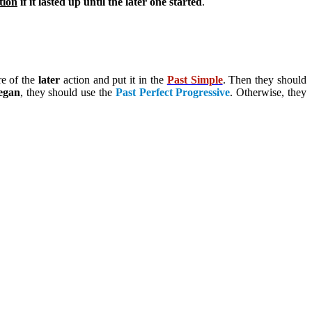
tion
if it lasted up until the later one started
.
are of the
later
action and put it in the
Past Simple
. Then they should
began
, they should use the
Past Perfect Progressive
. Otherwise, they