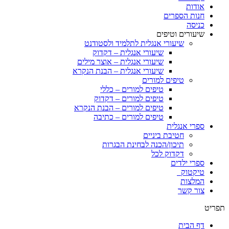
אודות
חנות הספרים
כניסה
שיעורים וטיפים
שיעורי אנגלית לתלמיד ולסטודנט
שיעורי אנגלית – דקדוק
שיעורי אנגלית – אוצר מילים
שיעורי אנגלית – הבנת הנקרא
טיפים למורים
טיפים למורים – כללי
טיפים למורים – דקדוק
טיפים למורים – הבנת הנקרא
טיפים למורים – כתיבה
ספרי אנגלית
חטיבת ביניים
תיכון/הכנה לבחינת הבגרות
דקדוק לכל
ספרי ילדים
טיקטוק
המלצות
צור קשר
תפריט
דף הבית