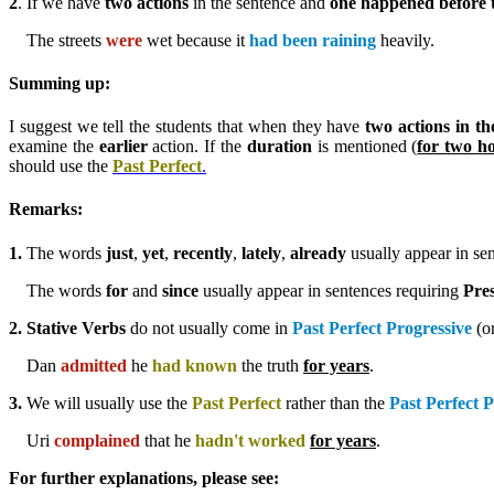
2
. If we have
two actions
in the sentence and
one happened before t
The streets
were
wet because it
had been raining
heavily.
Summing up:
I suggest we tell the students that when they have
two actions in t
examine the
earlier
action. If the
duration
is mentioned (
for two h
should use the
Past Perfect
.
Remarks:
1.
The words
just
,
yet
,
recently
,
lately
,
already
usually appear in se
The words
for
and
since
usually appear in sentences requiring
Pres
2. Stative Verbs
do not usually come in
Past Perfect Progressive
(or
Dan
admitted
he
had known
the truth
f
or years
.
3.
We will usually use the
Past Perfect
rather than the
Past Perfect 
Uri
complained
that he
hadn't worked
for years
.
For further explanations, please see: