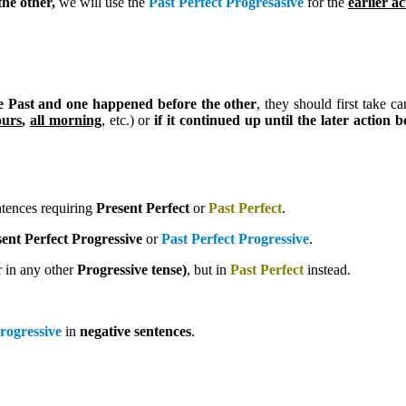
he other,
we will use the
Past Perfect Progresasive
for the
earlier ac
he Past and one happened before the other
, they should first take c
ours
,
all morning
, etc.) or
if it continued up until the later action 
ntences requiring
Present Perfect
or
Past Perfect
.
ent Perfect Progressive
or
Past Perfect Progressive
.
 in any other
Progressive tense)
, but in
Past Perfect
instead.
Progressive
in
negative sentences
.