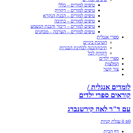
טיפים למורים – כללי
טיפים למורים – דקדוק
טיפים למורים – הבנת הנקרא
טיפים למורים – כתיבה
טיפים למורים – דיבור והבנת הנשמע
טיפים למורים – הערכה – מבחנים
ספרי אנגלית
חטיבת ביניים
תיכון/הכנה לבחינת הבגרות
דקדוק לכל
ספרי ילדים
המלצות
צור קשר
לומדים אנגלית /
קוראים ספרי ילדים
עם ד"ר לאה קירשנברג
0
₪
0
עגלת קניות
דף הבית