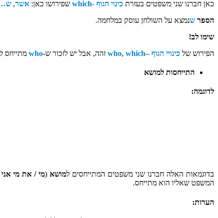
כאן חברנו שני משפטים בעזרת
כינוי הגוף -whi
ch
שפירושו כאן:
אשר
,
ש…
הספר
ש
נמצא על השולחן עוסק במלחמה.
שימו לב!
הפירוש של
כינויי הגוף
–
which
,
who
זהה, אבל יש לזכור ש-
who
מתייחס ל
התייחסות למושא
לדוגמה:
בדוגמאות האלה חברנו שני משפטים המתייחסים ל
מושא
(
מי / את מי אני
המשפט שאליו הוא מתייחס.
הערות: