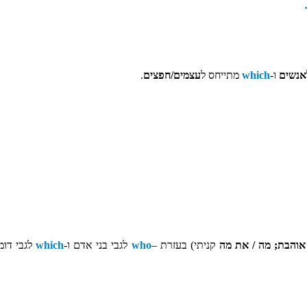
אנשים
ו-
which
מתייחס ל
עצמים/חפצים
.
 אוהבת; מה / את מה
קניתי) בעזרת –
who
לגבי בני אדם ו-
which
לגבי דומ