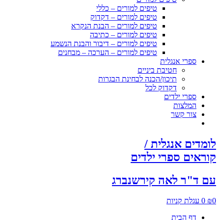
טיפים למורים – כללי
טיפים למורים – דקדוק
טיפים למורים – הבנת הנקרא
טיפים למורים – כתיבה
טיפים למורים – דיבור והבנת הנשמע
טיפים למורים – הערכה – מבחנים
ספרי אנגלית
חטיבת ביניים
תיכון/הכנה לבחינת הבגרות
דקדוק לכל
ספרי ילדים
המלצות
צור קשר
לומדים אנגלית /
קוראים ספרי ילדים
עם ד"ר לאה קירשנברג
0
₪
0
עגלת קניות
דף הבית