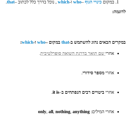
במקום
כינויי הגוף
–
who
ו-
which
, נוכל בדרך כלל לכתוב –
that
.
לדוגמה:
במקרים הבאים נהוג להשתמש ב-
that
במקום –
who
ו-
which
:
אחר
י
שם תואר בדרגת השואה סופרלטיבית
.
אחרי
מספר סידורי
.
אחרי
ביטויים רבים הנפתחים ב
–
it is
.
אחרי המילים:
anything
,
nothing
,
all
,
only