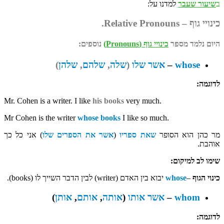
ב
שיעור שעבר
למדנו על:
כינויי גוף – Relative Pronouns.
היום נלמד מספר
כינויי גוף
(
Pronouns
)
נוספים:
whose
–
אשר שלו
(
שלה
,
שלהם
,
שלהן
)
לדוגמה:
Mr. Cohen is a writer. I like
his books
very much.
Mr Cohen is the writer
whose
books
I like so much.
מר כהן הוא הסופר
שאת ספריו
(
אשר את הספרים שלו
) אני כל כך
אוהבת.
שימו לב למיקום:
כינוי הגוף
–
whose
יבוא בין האדם (writer) לבין הדבר השייך לו (books).
whom
–
אשר אותו
(
אותה
,
אותם
,
אותן
)
לדוגמה: