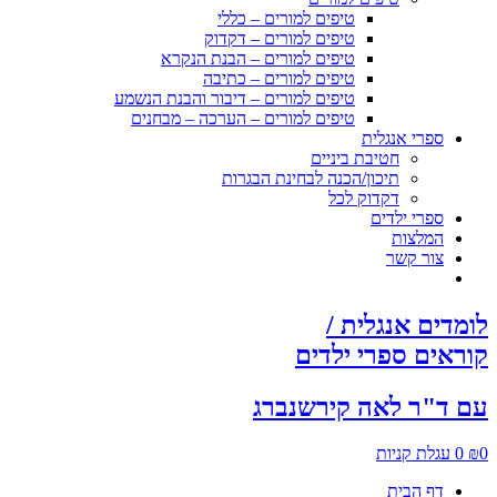
טיפים למורים – כללי
טיפים למורים – דקדוק
טיפים למורים – הבנת הנקרא
טיפים למורים – כתיבה
טיפים למורים – דיבור והבנת הנשמע
טיפים למורים – הערכה – מבחנים
ספרי אנגלית
חטיבת ביניים
תיכון/הכנה לבחינת הבגרות
דקדוק לכל
ספרי ילדים
המלצות
צור קשר
לומדים אנגלית /
קוראים ספרי ילדים
עם ד"ר לאה קירשנברג
0
₪
0
עגלת קניות
דף הבית