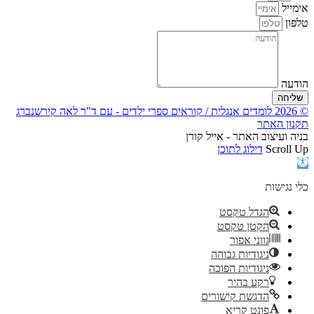
אימייל
טלפון
הודעה
שליחה
© 2026 לומדים אנגלית / קוראים ספרי ילדים - עם ד"ר לאה קירשנברג
תקנון האתר
בניה ועיצוב האתר - אייל קורן
Scroll Up
דילוג לתוכן
פתח
סרגל
נגישות
כלי נגישות
הגדל טקסט
הקטן טקסט
גווני אפור
ניגודיות גבוהה
ניגודיות הפוכה
רקע בהיר
הדגשת קישורים
פונט קריא