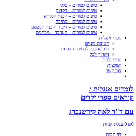
טיפים למורים – כללי
טיפים למורים – דקדוק
טיפים למורים – הבנת הנקרא
טיפים למורים – כתיבה
טיפים למורים – דיבור והבנת הנשמע
טיפים למורים – הערכה – מבחנים
ספרי אנגלית
חטיבת ביניים
תיכון/הכנה לבחינת הבגרות
דקדוק לכל
ספרי ילדים
המלצות
צור קשר
לומדים אנגלית /
קוראים ספרי ילדים
עם ד"ר לאה קירשנברג
0
₪
0
עגלת קניות
דף הבית