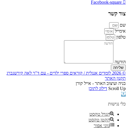
Facebook-square
צור קשר
שם
אימייל
טלפון
הודעה
שליחה
© 2026 לומדים אנגלית / קוראים ספרי ילדים - עם ד"ר לאה קירשנברג
תקנון האתר
בניה ועיצוב האתר - אייל קורן
Scroll Up
דילוג לתוכן
פתח
סרגל
נגישות
כלי נגישות
הגדל טקסט
הקטן טקסט
גווני אפור