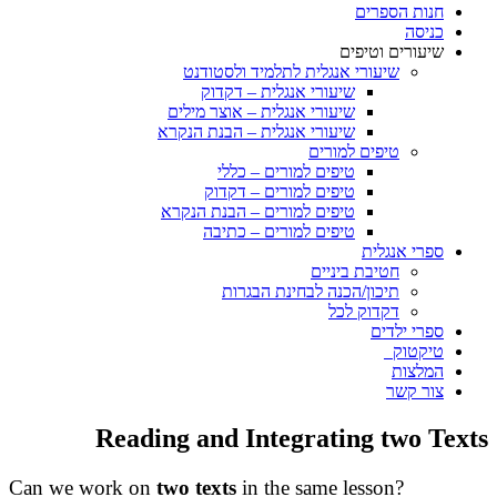
חנות הספרים
כניסה
שיעורים וטיפים
שיעורי אנגלית לתלמיד ולסטודנט
שיעורי אנגלית – דקדוק
שיעורי אנגלית – אוצר מילים
שיעורי אנגלית – הבנת הנקרא
טיפים למורים
טיפים למורים – כללי
טיפים למורים – דקדוק
טיפים למורים – הבנת הנקרא
טיפים למורים – כתיבה
ספרי אנגלית
חטיבת ביניים
תיכון/הכנה לבחינת הבגרות
דקדוק לכל
ספרי ילדים
טיקטוק
המלצות
צור קשר
Reading and Integrating two Texts
Can we work on
two texts
in the same lesson?