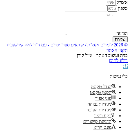
אימייל
טלפון
הודעה
שליחה
© 2026 לומדים אנגלית / קוראים ספרי ילדים - עם ד"ר לאה קירשנברג
תקנון האתר
בניה ועיצוב האתר - אייל קורן
Scroll
דילוג לתוכן
Up
פתח
סרגל
נגישות
כלי נגישות
הגדל טקסט
הקטן טקסט
גווני אפור
ניגודיות גבוהה
ניגודיות הפוכה
רקע בהיר
הדגשת קישורים
פונט קריא