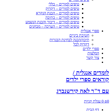
טיפים למורים – כללי
טיפים למורים – דקדוק
טיפים למורים – הבנת הנקרא
טיפים למורים – כתיבה
טיפים למורים – דיבור והבנת הנשמע
טיפים למורים – הערכה – מבחנים
ספרי אנגלית
חטיבת ביניים
תיכון/הכנה לבחינת הבגרות
דקדוק לכל
ספרי ילדים
המלצות
צור קשר
לומדים אנגלית /
קוראים ספרי ילדים
עם ד"ר לאה קירשנברג
0
₪
0
עגלת קניות
דף הבית