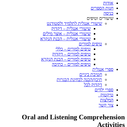
אודות
חנות הספרים
כניסה
שיעורים וטיפים
שיעורי אנגלית לתלמיד ולסטודנט
שיעורי אנגלית – דקדוק
שיעורי אנגלית – אוצר מילים
שיעורי אנגלית – הבנת הנקרא
טיפים למורים
טיפים למורים – כללי
טיפים למורים – דקדוק
טיפים למורים – הבנת הנקרא
טיפים למורים – כתיבה
ספרי אנגלית
חטיבת ביניים
תיכון/הכנה לבחינת הבגרות
דקדוק לכל
ספרי ילדים
טיקטוק
המלצות
צור קשר
Oral and Listening Comprehension
Activities