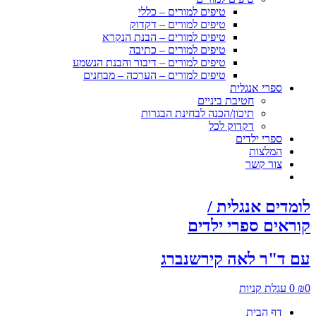
טיפים למורים – כללי
טיפים למורים – דקדוק
טיפים למורים – הבנת הנקרא
טיפים למורים – כתיבה
טיפים למורים – דיבור והבנת הנשמע
טיפים למורים – הערכה – מבחנים
ספרי אנגלית
חטיבת ביניים
תיכון/הכנה לבחינת הבגרות
דקדוק לכל
ספרי ילדים
המלצות
צור קשר
לומדים אנגלית /
קוראים ספרי ילדים
עם ד"ר לאה קירשנברג
0
₪
0
עגלת קניות
דף הבית