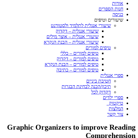
אודות
חנות הספרים
כניסה
שיעורים וטיפים
שיעורי אנגלית לתלמיד ולסטודנט
שיעורי אנגלית – דקדוק
שיעורי אנגלית – אוצר מילים
שיעורי אנגלית – הבנת הנקרא
טיפים למורים
טיפים למורים – כללי
טיפים למורים – דקדוק
טיפים למורים – הבנת הנקרא
טיפים למורים – כתיבה
ספרי אנגלית
חטיבת ביניים
תיכון/הכנה לבחינת הבגרות
דקדוק לכל
ספרי ילדים
טיקטוק
המלצות
צור קשר
Graphic Organizers to improve Reading
Comprehension