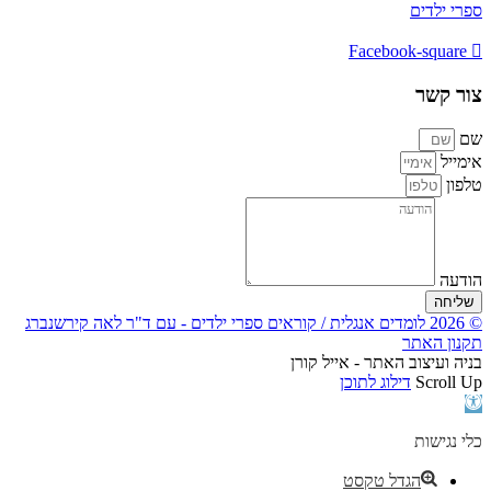
ספרי ילדים
Facebook-square
צור קשר
שם
אימייל
טלפון
הודעה
שליחה
© 2026 לומדים אנגלית / קוראים ספרי ילדים - עם ד"ר לאה קירשנברג
תקנון האתר
בניה ועיצוב האתר - אייל קורן
Scroll Up
דילוג לתוכן
פתח
סרגל
נגישות
כלי נגישות
הגדל טקסט