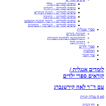
טיפים למורים – כללי
טיפים למורים – דקדוק
טיפים למורים – הבנת הנקרא
טיפים למורים – כתיבה
טיפים למורים – דיבור והבנת הנשמע
טיפים למורים – הערכה – מבחנים
ספרי אנגלית
חטיבת ביניים
תיכון/הכנה לבחינת הבגרות
דקדוק לכל
ספרי ילדים
המלצות
צור קשר
לומדים אנגלית /
קוראים ספרי ילדים
עם ד"ר לאה קירשנברג
0
₪
0
עגלת קניות
דף הבית