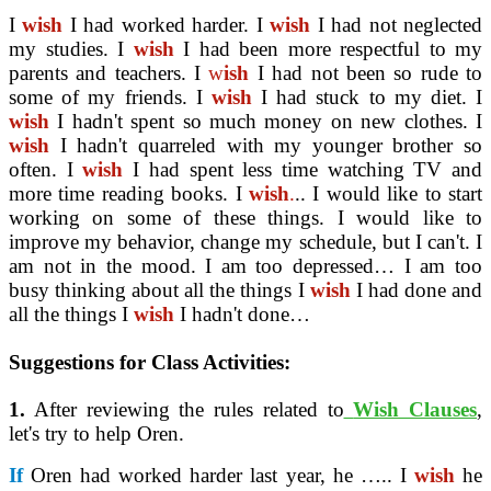
I
wish
I had worked harder. I
wish
I had not neglected
my studies. I
wish
I had been more respectful to my
parents and teachers. I
w
ish
I had not been so rude to
some of my friends. I
wish
I had stuck to my diet. I
wish
I hadn't spent so much money on new clothes. I
wish
I hadn't quarreled with my younger brother so
often. I
wish
I had spent less time watching TV and
more time reading books. I
wish
.
.. I would like to start
working on some of these things. I would like to
improve my behavior, change my schedule, but I can't. I
am not in the mood. I am too depressed… I am too
busy thinking about all the things I
wish
I had done and
all the things I
wish
I hadn't done…
Suggestions for Class Activities:
1.
After reviewing the rules related to
Wish Clauses
,
let's try to help Oren.
If
Oren had worked harder last year, he ….. I
wish
he