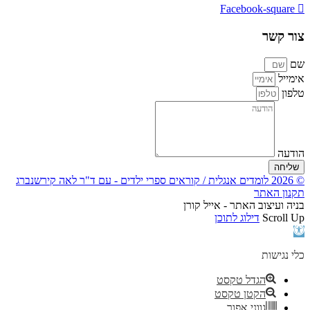
Facebook-square
צור קשר
שם
אימייל
טלפון
הודעה
שליחה
© 2026 לומדים אנגלית / קוראים ספרי ילדים - עם ד"ר לאה קירשנברג
תקנון האתר
בניה ועיצוב האתר - אייל קורן
Scroll Up
דילוג לתוכן
פתח
סרגל
נגישות
כלי נגישות
הגדל טקסט
הקטן טקסט
גווני אפור