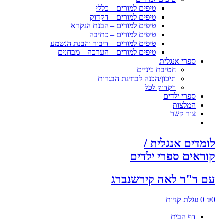
טיפים למורים – כללי
טיפים למורים – דקדוק
טיפים למורים – הבנת הנקרא
טיפים למורים – כתיבה
טיפים למורים – דיבור והבנת הנשמע
טיפים למורים – הערכה – מבחנים
ספרי אנגלית
חטיבת ביניים
תיכון/הכנה לבחינת הבגרות
דקדוק לכל
ספרי ילדים
המלצות
צור קשר
לומדים אנגלית /
קוראים ספרי ילדים
עם ד"ר לאה קירשנברג
0
₪
0
עגלת קניות
דף הבית