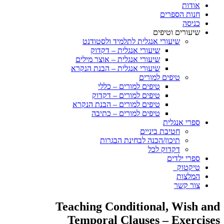
אודות
חנות הספרים
כניסה
שיעורים וטיפים
שיעורי אנגלית לתלמיד ולסטודנט
שיעורי אנגלית – דקדוק
שיעורי אנגלית – אוצר מילים
שיעורי אנגלית – הבנת הנקרא
טיפים למורים
טיפים למורים – כללי
טיפים למורים – דקדוק
טיפים למורים – הבנת הנקרא
טיפים למורים – כתיבה
ספרי אנגלית
חטיבת ביניים
תיכון/הכנה לבחינת הבגרות
דקדוק לכל
ספרי ילדים
טיקטוק
המלצות
צור קשר
Teaching Conditional, Wish and
Temporal Clauses – Exercises