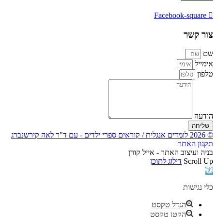
Facebook-square
צור קשר
שם
אימייל
טלפון
הודעה
שליחה
© 2026 לומדים אנגלית / קוראים ספרי ילדים - עם ד"ר לאה קירשנברג
תקנון האתר
בניה ועיצוב האתר - אייל קורן
Scroll Up
דילוג לתוכן
פתח
סרגל
נגישות
כלי נגישות
הגדל טקסט
הקטן טקסט