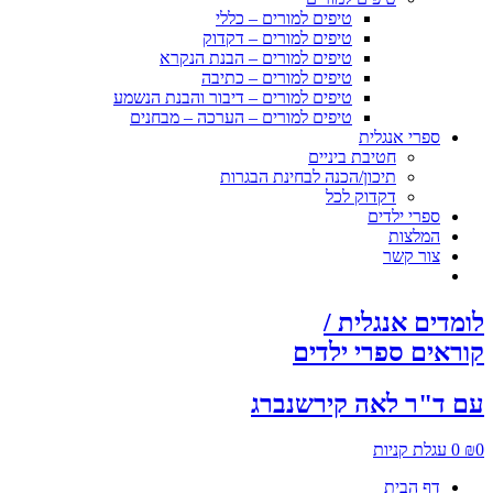
טיפים למורים – כללי
טיפים למורים – דקדוק
טיפים למורים – הבנת הנקרא
טיפים למורים – כתיבה
טיפים למורים – דיבור והבנת הנשמע
טיפים למורים – הערכה – מבחנים
ספרי אנגלית
חטיבת ביניים
תיכון/הכנה לבחינת הבגרות
דקדוק לכל
ספרי ילדים
המלצות
צור קשר
לומדים אנגלית /
קוראים ספרי ילדים
עם ד"ר לאה קירשנברג
0
₪
0
עגלת קניות
דף הבית