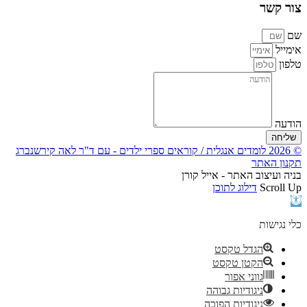
צור קשר
שם
אימייל
טלפון
הודעה
שליחה
© 2026 לומדים אנגלית / קוראים ספרי ילדים - עם ד"ר לאה קירשנברג
תקנון האתר
בניה ועיצוב האתר - אייל קורן
Scroll Up
דילוג לתוכן
פתח
סרגל
נגישות
כלי נגישות
הגדל טקסט
הקטן טקסט
גווני אפור
ניגודיות גבוהה
ניגודיות הפוכה