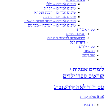
טיפים למורים – כללי
טיפים למורים – דקדוק
טיפים למורים – הבנת הנקרא
טיפים למורים – כתיבה
טיפים למורים – דיבור והבנת הנשמע
טיפים למורים – הערכה – מבחנים
ספרי אנגלית
חטיבת ביניים
תיכון/הכנה לבחינת הבגרות
דקדוק לכל
ספרי ילדים
המלצות
צור קשר
לומדים אנגלית /
קוראים ספרי ילדים
עם ד"ר לאה קירשנברג
0
₪
0
עגלת קניות
דף הבית