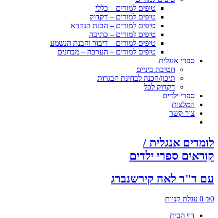
טיפים למורים – כללי
טיפים למורים – דקדוק
טיפים למורים – הבנת הנקרא
טיפים למורים – כתיבה
טיפים למורים – דיבור והבנת הנשמע
טיפים למורים – הערכה – מבחנים
ספרי אנגלית
חטיבת ביניים
תיכון/הכנה לבחינת הבגרות
דקדוק לכל
ספרי ילדים
המלצות
צור קשר
לומדים אנגלית /
קוראים ספרי ילדים
עם ד"ר לאה קירשנברג
0
₪
0
עגלת קניות
דף הבית