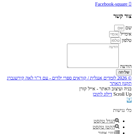
Facebook-square
צור קשר
שם
אימייל
טלפון
הודעה
שליחה
© 2026 לומדים אנגלית / קוראים ספרי ילדים - עם ד"ר לאה קירשנברג
תקנון האתר
בניה ועיצוב האתר - אייל קורן
Scroll Up
דילוג לתוכן
פתח
סרגל
נגישות
כלי נגישות
הגדל טקסט
הקטן טקסט
גווני אפור