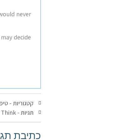
 would never
I may decide
קטגוריות -
טיפי
תגיות -
Think
,
כתיבת תגו