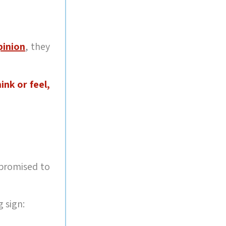
pinion
, they
ink or feel,
 promised to
 sign: