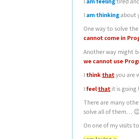
I
am feeling
tired an
I
am thinking
about y
One way to solve the i
cannot come in Pro
Another way might be
we cannot use Prog
I
think
that
you are 
I
feel
that
it is going 
There are many other
solve all of them… 
On one of my visits t