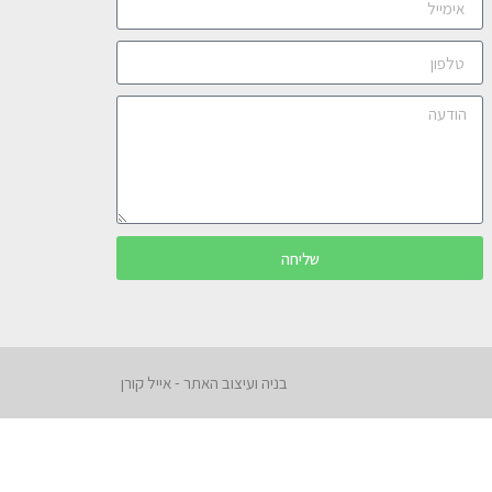
שליחה
בניה ועיצוב האתר - אייל קורן