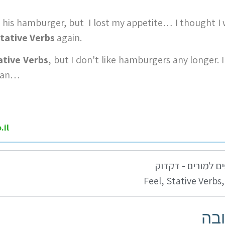
his hamburger, but I lost my appetite… I thought I
tative Verbs
again.
ative Verbs
, but I don't like hamburgers any longer. 
rian…
.il
ם למורים - דקדוק
Feel
,
Stative Verbs
בה