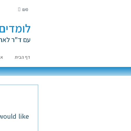
₪
0
לומדים 
עם ד"ר לאה
דף הבית
או
 would like