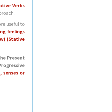
ative Verbs
pproach.
re useful to
ng feelings
w) (Stative
the Present
Progressive
, senses or