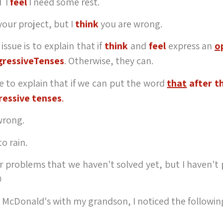
d I
feel
I need some rest.
our project, but I
think
you are wrong.
ssue is to explain that if
think
and
feel
express an
o
gressiveTenses
. Otherwise, they can.
 to explain that if we can put the word
that
after th
ressive tenses
.
wrong.
to rain.
 problems that we haven't solved yet, but I haven't

o McDonald's with my grandson, I noticed the following