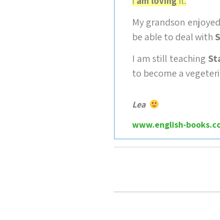
I
am loving
it.
My grandson enjoyed 
be able to deal with
S
I am still teaching
St
to become a vegete
Lea
www.english-books.co