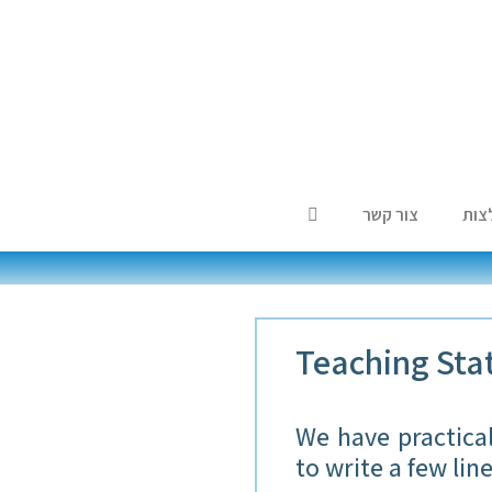
צות
צור קשר
Teaching Stat
We have practical
to write a few li