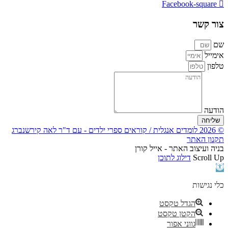
Facebook-square
צור קשר
שם
אימייל
טלפון
הודעה
שליחה
© 2026 לומדים אנגלית / קוראים ספרי ילדים - עם ד"ר לאה קירשנברג
תקנון האתר
בניה ועיצוב האתר - אייל קורן
Scroll Up
דילוג לתוכן
פתח
סרגל
נגישות
כלי נגישות
הגדל טקסט
הקטן טקסט
גווני אפור