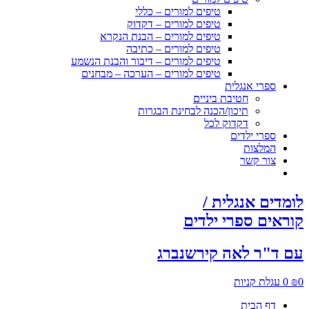
טיפים למורים – כללי
טיפים למורים – דקדוק
טיפים למורים – הבנת הנקרא
טיפים למורים – כתיבה
טיפים למורים – דיבור והבנת הנשמע
טיפים למורים – הערכה – מבחנים
ספרי אנגלית
חטיבת ביניים
תיכון/הכנה לבחינת הבגרות
דקדוק לכל
ספרי ילדים
המלצות
צור קשר
לומדים אנגלית /
קוראים ספרי ילדים
עם ד"ר לאה קירשנברג
0
₪
0
עגלת קניות
דף הבית