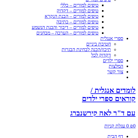
טיפים למורים – כללי
טיפים למורים – דקדוק
טיפים למורים – הבנת הנקרא
טיפים למורים – כתיבה
טיפים למורים – דיבור והבנת הנשמע
טיפים למורים – הערכה – מבחנים
ספרי אנגלית
חטיבת ביניים
תיכון/הכנה לבחינת הבגרות
דקדוק לכל
ספרי ילדים
המלצות
צור קשר
לומדים אנגלית /
קוראים ספרי ילדים
עם ד"ר לאה קירשנברג
0
₪
0
עגלת קניות
דף הבית