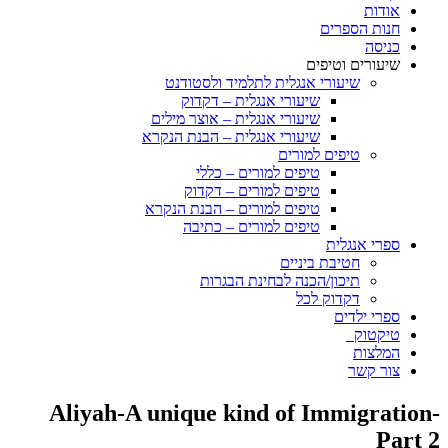
אודות
חנות הספרים
כניסה
שיעורים וטיפים
שיעורי אנגלית לתלמיד ולסטודנט
שיעורי אנגלית – דקדוק
שיעורי אנגלית – אוצר מילים
שיעורי אנגלית – הבנת הנקרא
טיפים למורים
טיפים למורים – כללי
טיפים למורים – דקדוק
טיפים למורים – הבנת הנקרא
טיפים למורים – כתיבה
ספרי אנגלית
חטיבת ביניים
תיכון/הכנה לבחינת הבגרות
דקדוק לכל
ספרי ילדים
טיקטוק
המלצות
צור קשר
Aliyah-A unique kind of Immigration-
Part 2