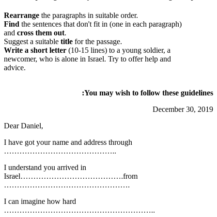
Rearrange
the paragraphs in suitable order.
Find
the sentences that don't fit in (one in each paragraph)
and
cross them out
.
Suggest a suitable
title
for the passage.
Write a short letter
(10-15 lines) to a young soldier, a
newcomer, who is alone in Israel. Try to offer help and
advice.
You may wish to follow these guidelines:
December 30, 2019
Dear Daniel,
I have got your name and address through
……………………………………..
I understand you arrived in
Israel………………………………….from
………………………………………….
I can imagine how hard
…………………………………………………..