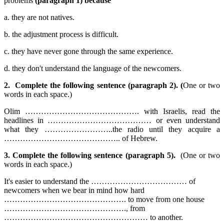
problems
(paragraph 1) because
a. they are not natives.
b. the adjustment process is difficult.
c. they have never gone through the same experience.
d. they don't understand the language of the newcomers.
2.
Complete the following sentence (paragraph 2). (
One or two
words in each space.)
Olim ……………………………………. with Israelis, read the
headlines in ………………………………… or even understand
what they ……………………..the radio until they acquire a
…………………………………….. of Hebrew.
3.
Complete the following sentence (paragraph 5).
(One or two
words in each space.)
It's easier to understand the ……………………………… of
newcomers when we bear in mind how hard
………………………………………. to move from one house
………………………………………., from
……………………………………………… to another.