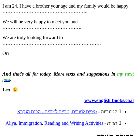
I am 24. I have a brother your age and my family would be happy
……………………………………………..
We will be very happy to meet you and
…………………………………………..
We are truly looking forward to
…………………………………………………….
Ori
And that's all for today. More texts and suggestions in
my next
post
.
Lea
www.english-books.co.il
קטגוריות -
טיפים למורים
,
טיפים למורים - הבנת הנקרא
תגיות -
Reading and Writing Activities
,
Immigration
,
Aliya